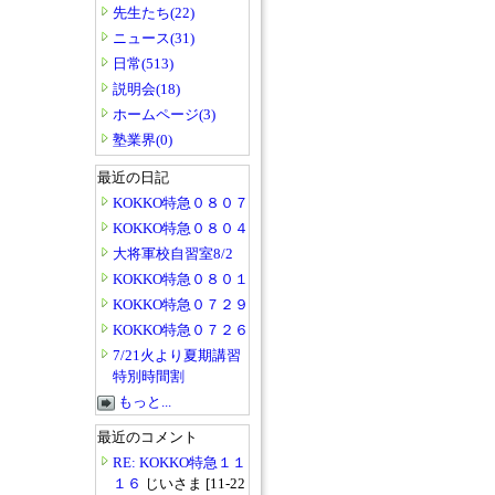
先生たち(22)
ニュース(31)
日常(513)
説明会(18)
ホームページ(3)
塾業界(0)
最近の日記
KOKKO特急０８０７
KOKKO特急０８０４
大将軍校自習室8/2
KOKKO特急０８０１
KOKKO特急０７２９
KOKKO特急０７２６
7/21火より夏期講習
特別時間割
もっと...
最近のコメント
RE: KOKKO特急１１
１６
じいさま [11-22