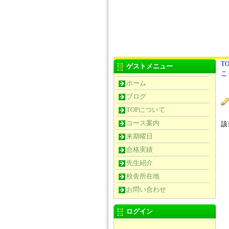
TO
ゲストメニュー
こ
ホーム
ブログ
TOPについて
コース案内
該
来期曜日
合格実績
先生紹介
校舎所在地
お問い合わせ
ログイン