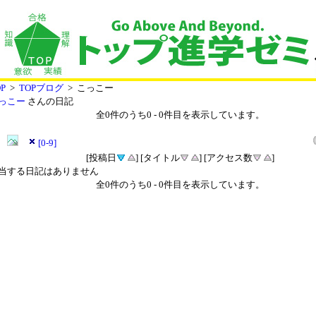
P
>
TOPブログ
> こっこー
っこー
さんの日記
全
0
件のうち
0
-
0
件目を表示しています。
[0-9]
[投稿日
] [タイトル
] [アクセス数
]
当する日記はありません
全
0
件のうち
0
-
0
件目を表示しています。