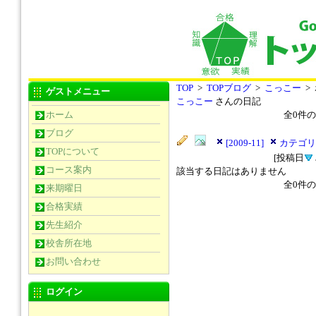
TOP
>
TOPブログ
>
こっこー
>
ゲストメニュー
こっこー
さんの日記
ホーム
全
0
件の
ブログ
[2009-11]
カテゴリ
TOPについて
[投稿日
コース案内
該当する日記はありません
全
0
件の
来期曜日
合格実績
先生紹介
校舎所在地
お問い合わせ
ログイン