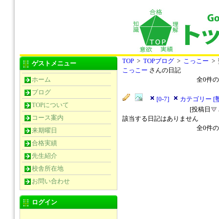
TOP
>
TOPブログ
>
こっこー
>
ゲストメニュー
こっこー
さんの日記
ホーム
全
0
件の
ブログ
[0-7]
カテゴリー [
TOPについて
[投稿日
コース案内
該当する日記はありません
全
0
件の
来期曜日
合格実績
先生紹介
校舎所在地
お問い合わせ
ログイン