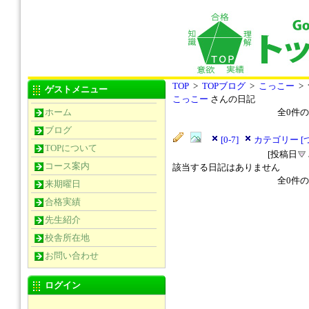
TOP
>
TOPブログ
>
こっこー
>
ゲストメニュー
こっこー
さんの日記
ホーム
全
0
件の
ブログ
[0-7]
カテゴリー [
TOPについて
[投稿日
コース案内
該当する日記はありません
全
0
件の
来期曜日
合格実績
先生紹介
校舎所在地
お問い合わせ
ログイン