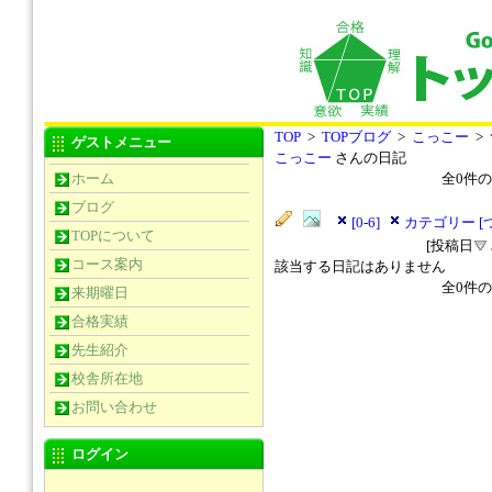
TOP
>
TOPブログ
>
こっこー
>
ゲストメニュー
こっこー
さんの日記
ホーム
全
0
件の
ブログ
[0-6]
カテゴリー [
TOPについて
[投稿日
コース案内
該当する日記はありません
全
0
件の
来期曜日
合格実績
先生紹介
校舎所在地
お問い合わせ
ログイン