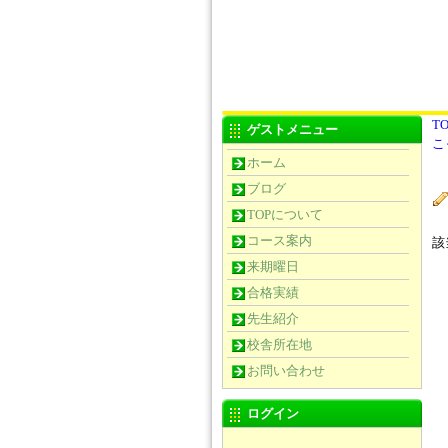
TO
ゲストメニュー
こ
ホーム
ブログ
TOPについて
コース案内
該
来期曜日
合格実績
先生紹介
校舎所在地
お問い合わせ
ログイン