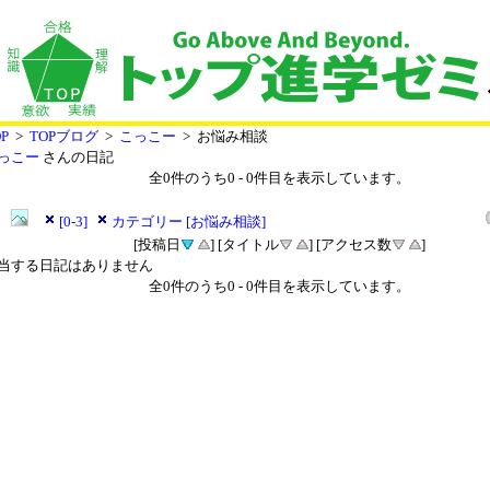
P
>
TOPブログ
>
こっこー
> お悩み相談
っこー
さんの日記
全
0
件のうち
0
-
0
件目を表示しています。
[0-3]
カテゴリー [お悩み相談]
[投稿日
] [タイトル
] [アクセス数
]
当する日記はありません
全
0
件のうち
0
-
0
件目を表示しています。