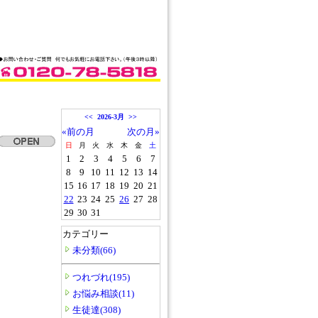
<<
2026-3月
>>
«前の月
次の月»
日
月
火
水
木
金
土
1
2
3
4
5
6
7
8
9
10
11
12
13
14
15
16
17
18
19
20
21
22
23
24
25
26
27
28
29
30
31
カテゴリー
未分類(66)
つれづれ(195)
お悩み相談(11)
生徒達(308)