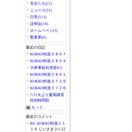
先生たち(22)
ニュース(31)
日常(513)
説明会(18)
ホームページ(3)
塾業界(0)
最近の日記
KOKKO特急０８０７
KOKKO特急０８０４
大将軍校自習室8/2
KOKKO特急０８０１
KOKKO特急０７２９
KOKKO特急０７２６
7/21火より夏期講習
特別時間割
もっと...
最近のコメント
RE: KOKKO特急１１
１６
じいさま [11-22