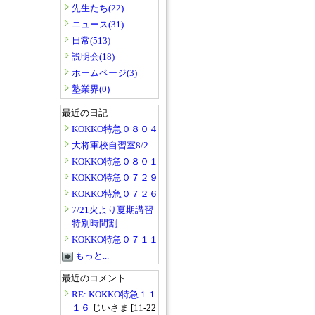
先生たち(22)
ニュース(31)
日常(513)
説明会(18)
ホームページ(3)
塾業界(0)
最近の日記
KOKKO特急０８０４
大将軍校自習室8/2
KOKKO特急０８０１
KOKKO特急０７２９
KOKKO特急０７２６
7/21火より夏期講習
特別時間割
KOKKO特急０７１１
もっと...
最近のコメント
RE: KOKKO特急１１
１６
じいさま [11-22