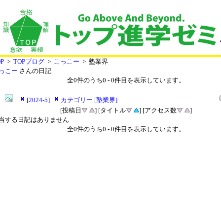
P
>
TOPブログ
>
こっこー
> 塾業界
っこー
さんの日記
全
0
件のうち
0
-
0
件目を表示しています。
[2024-5]
カテゴリー [塾業界]
[投稿日
] [タイトル
] [アクセス数
]
当する日記はありません
全
0
件のうち
0
-
0
件目を表示しています。