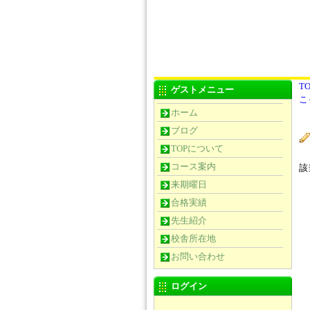
TO
ゲストメニュー
こ
ホーム
ブログ
TOPについて
コース案内
該
来期曜日
合格実績
先生紹介
校舎所在地
お問い合わせ
ログイン