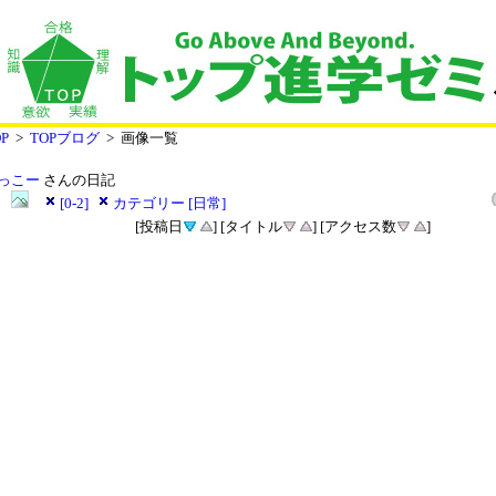
P
>
TOPブログ
> 画像一覧
っこー
さんの日記
[0-2]
カテゴリー [日常]
[投稿日
] [タイトル
] [アクセス数
]