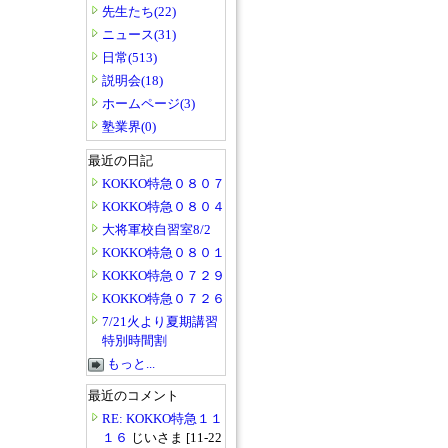
先生たち(22)
ニュース(31)
日常(513)
説明会(18)
ホームページ(3)
塾業界(0)
最近の日記
KOKKO特急０８０７
KOKKO特急０８０４
大将軍校自習室8/2
KOKKO特急０８０１
KOKKO特急０７２９
KOKKO特急０７２６
7/21火より夏期講習
特別時間割
もっと...
最近のコメント
RE: KOKKO特急１１
１６
じいさま [11-22