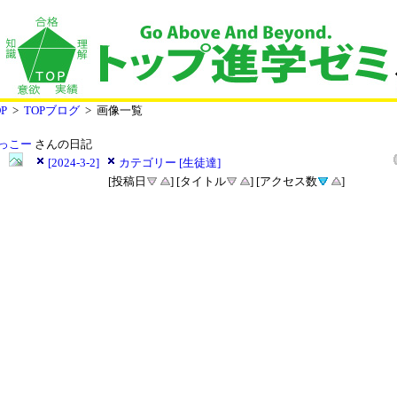
P
>
TOPブログ
> 画像一覧
っこー
さんの日記
[2024-3-2]
カテゴリー [生徒達]
[投稿日
] [タイトル
] [アクセス数
]