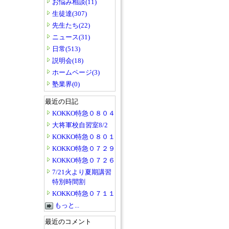
お悩み相談(11)
生徒達(307)
先生たち(22)
ニュース(31)
日常(513)
説明会(18)
ホームページ(3)
塾業界(0)
最近の日記
KOKKO特急０８０４
大将軍校自習室8/2
KOKKO特急０８０１
KOKKO特急０７２９
KOKKO特急０７２６
7/21火より夏期講習
特別時間割
KOKKO特急０７１１
もっと...
最近のコメント