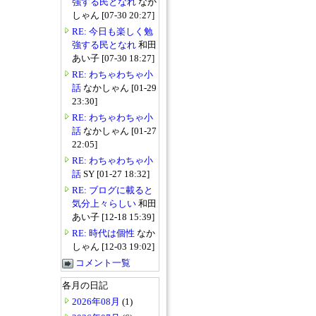
強する民となれ
なか
しゃん [07-30 20:27]
RE: 今日も楽しく勉
強する民となれ
和田
あい子 [07-30 18:27]
RE: わちゃわちゃ小
話
なかしゃん [01-29
23:30]
RE: わちゃわちゃ小
話
なかしゃん [01-27
22:05]
RE: わちゃわちゃ小
話
SY [01-27 18:32]
RE: ブログに載ると
気分上々らしい
和田
あい子 [12-18 15:39]
RE: 時代は個性
なか
しゃん [12-03 19:02]
コメント一覧
各月の日記
2026年08月
(1)