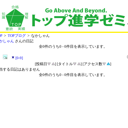
P
>
TOPブログ
> なかしゃん
かしゃん
さんの日記
全
0
件のうち
0
-
0
件目を表示しています。
[0-9]
[投稿日
] [タイトル
] [アクセス数
]
当する日記はありません
全
0
件のうち
0
-
0
件目を表示しています。