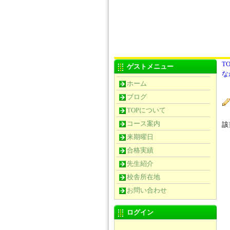
TO
ゲストメニュー
な
ホーム
ブログ
TOPについて
コース案内
該
来期曜日
合格実績
先生紹介
校舎所在地
お問い合わせ
ログイン