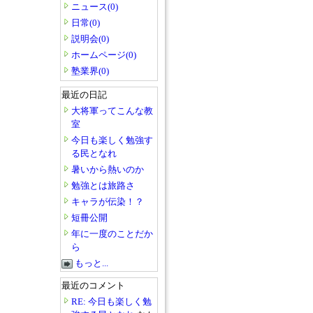
ニュース(0)
日常(0)
説明会(0)
ホームページ(0)
塾業界(0)
最近の日記
大将軍ってこんな教
室
今日も楽しく勉強す
る民となれ
暑いから熱いのか
勉強とは旅路さ
キャラが伝染！？
短冊公開
年に一度のことだか
ら
もっと...
最近のコメント
RE: 今日も楽しく勉