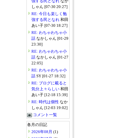
強する民となれ
なか
しゃん [07-30 20:27]
RE: 今日も楽しく勉
強する民となれ
和田
あい子 [07-30 18:27]
RE: わちゃわちゃ小
話
なかしゃん [01-29
23:30]
RE: わちゃわちゃ小
話
なかしゃん [01-27
22:05]
RE: わちゃわちゃ小
話
SY [01-27 18:32]
RE: ブログに載ると
気分上々らしい
和田
あい子 [12-18 15:39]
RE: 時代は個性
なか
しゃん [12-03 19:02]
コメント一覧
各月の日記
2026年08月
(1)