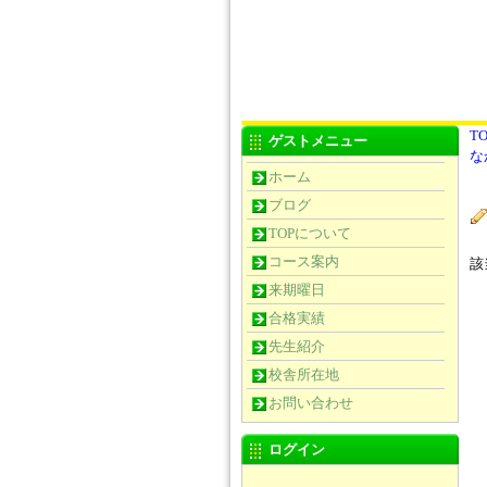
TO
ゲストメニュー
な
ホーム
ブログ
TOPについて
コース案内
該
来期曜日
合格実績
先生紹介
校舎所在地
お問い合わせ
ログイン