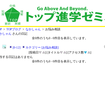
P
>
TOPブログ
>
なかしゃん
> お悩み相談
かしゃん
さんの日記
全
0
件のうち
0
-
0
件目を表示しています。
[0-12]
カテゴリー [お悩み相談]
[投稿日
] [タイトル
] [アクセス数
]
当する日記はありません
全
0
件のうち
0
-
0
件目を表示しています。