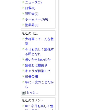
ニュース(0)
日常(0)
説明会(0)
ホームページ(0)
塾業界(0)
最近の日記
大将軍ってこんな教
室
今日も楽しく勉強す
る民となれ
暑いから熱いのか
勉強とは旅路さ
キャラが伝染！？
短冊公開
年に一度のことだか
ら
もっと...
最近のコメント
RE: 今日も楽しく勉