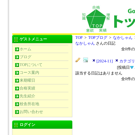
TOP
>
TOPブログ
>
なかしゃん
ゲストメニュー
なかしゃん
さんの日記
ホーム
全
0
件の
ブログ
[2024-11]
カテゴリー
TOPについて
[投稿日
コース案内
該当する日記はありません
全
0
件の
来期曜日
合格実績
先生紹介
校舎所在地
お問い合わせ
ログイン