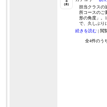
2
(木)
担当クラスの
所コースのご
形の角度」。
で、久しぶりに.
続きを読む
| 閲覧
全
4
件のう