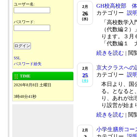
ユーザー名:
GH校高校部 
2月
カテゴリー
説
26
(水)
「高校数学入
パスワード:
（代数編２）
ります。３月
「代数編１ 大き
続きを読む
| 閲覧
SSL
パスワード紛失
京大クラスへの
2月
カテゴリー
説
25
TIME
(土)
本日より、国
2026年8月8日 土曜日
る。となると
3時48分41秒
り、あれが出
り設営が始まり、
続きを読む
| 閲覧
小学生膳所コー
2月
カテゴリー
説