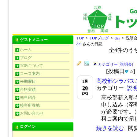
TOP
>
TOPブログ
>
dai
> 説明
ゲストメニュー
dai
さんの日記
全
4
件のう
ホーム
ブログ
カテゴリー [説明会]
TOPについて
[投稿日
コース案内
高校部シラバス
3月
来期曜日
20
カテゴリー
説
合格実績
(木)
高校部新入塾
先生紹介
申し込み（卒
校舎所在地
が必要です。
お問い合わせ
料ご案内で示し.
ログイン
続きを読む
| 閲覧