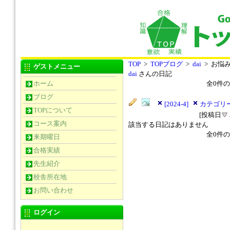
TOP
>
TOPブログ
>
dai
> お悩
ゲストメニュー
dai
さんの日記
ホーム
全
0
件の
ブログ
[2024-4]
カテゴリー
TOPについて
[投稿日
コース案内
該当する日記はありません
全
0
件の
来期曜日
合格実績
先生紹介
校舎所在地
お問い合わせ
ログイン