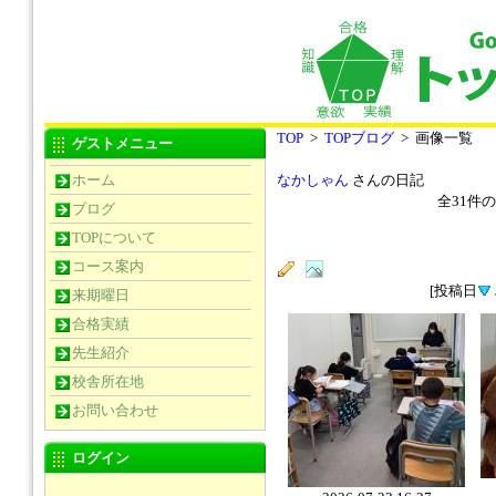
TOP
>
TOPブログ
> 画像一覧
ゲストメニュー
ホーム
なかしゃん
さんの日記
全
31
件の
ブログ
TOPについて
コース案内
[投稿日
来期曜日
合格実績
先生紹介
校舎所在地
お問い合わせ
ログイン