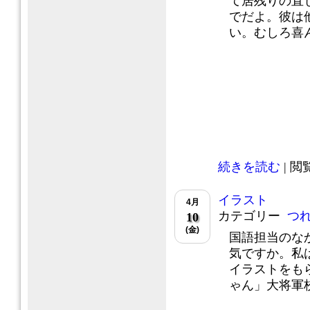
て居残りの直
でだよ。彼は
い。むしろ喜んで
続きを読む
| 閲覧
イラスト
4月
カテゴリー
つ
10
(金)
国語担当のな
気ですか。私
イラストをも
ゃん」大将軍校の