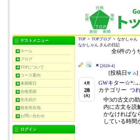
TOP
>
TOPブログ
> なかしゃん
ゲストメニュー
なかしゃん
さんの日記
全
6
件のう
ホーム
ブログ
[2026-4]
TOPについて
[投稿日
コース案内
GWキター☆*:.｡. o
4月
来期曜日
28
カテゴリー
つ
合格実績
(火)
中3の古文の
先生紹介
内に古文を読
校舎所在地
かなければな
お問い合わせ
している時間が.
ログイン