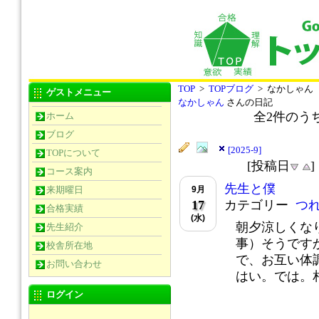
TOP
>
TOPブログ
> なかしゃん
ゲストメニュー
なかしゃん
さんの日記
全
2
件のう
ホーム
ブログ
[2025-9]
TOPについて
[投稿日
コース案内
先生と僕
9月
来期曜日
17
カテゴリー
つ
合格実績
(水)
朝夕涼しくな
先生紹介
事）そうです
校舎所在地
で、お互い体
お問い合わせ
はい。では。相
ログイン