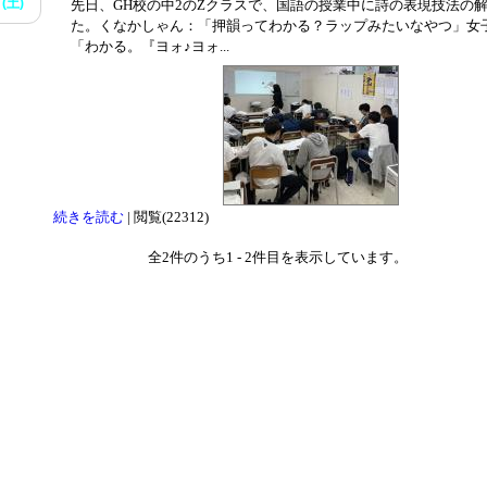
(土)
先日、GH校の中2のZクラスで、国語の授業中に詩の表現技法の
た。くなかしゃん：「押韻ってわかる？ラップみたいなやつ」女
「わかる。『ヨォ♪ヨォ...
続きを読む
| 閲覧(22312)
全
2
件のうち
1
-
2
件目を表示しています。