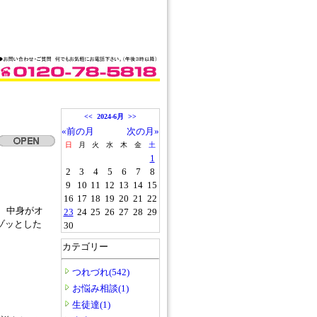
<<
2024-6月
>>
«前の月
次の月»
日
月
火
水
木
金
土
1
2
3
4
5
6
7
8
9
10
11
12
13
14
15
16
17
18
19
20
21
22
、中身がオ
23
24
25
26
27
28
29
ゾッとした
30
カテゴリー
つれづれ(542)
お悩み相談(1)
生徒達(1)