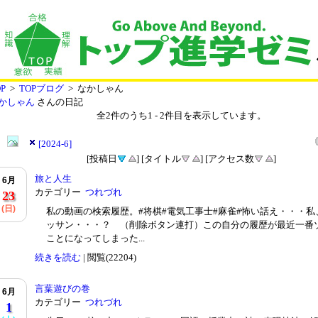
P
>
TOPブログ
> なかしゃん
かしゃん
さんの日記
全
2
件のうち
1
-
2
件目を表示しています。
[2024-6]
[投稿日
] [タイトル
] [アクセス数
]
旅と人生
6月
カテゴリー
つれづれ
23
(日)
私の動画の検索履歴。#将棋#電気工事士#麻雀#怖い話え・・・私
ッサン・・・？ （削除ボタン連打）この自分の履歴が最近一番
ことになってしまった...
続きを読む
| 閲覧(22204)
言葉遊びの巻
6月
カテゴリー
つれづれ
1