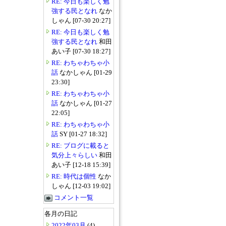
RE: 今日も楽しく勉
強する民となれ
なか
しゃん [07-30 20:27]
RE: 今日も楽しく勉
強する民となれ
和田
あい子 [07-30 18:27]
RE: わちゃわちゃ小
話
なかしゃん [01-29
23:30]
RE: わちゃわちゃ小
話
なかしゃん [01-27
22:05]
RE: わちゃわちゃ小
話
SY [01-27 18:32]
RE: ブログに載ると
気分上々らしい
和田
あい子 [12-18 15:39]
RE: 時代は個性
なか
しゃん [12-03 19:02]
コメント一覧
各月の日記
2022年03月
(4)