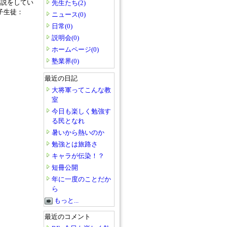
解説をしてい
先生たち(2)
子生徒：
ニュース(0)
日常(0)
説明会(0)
ホームページ(0)
塾業界(0)
最近の日記
大将軍ってこんな教
室
今日も楽しく勉強す
る民となれ
暑いから熱いのか
勉強とは旅路さ
キャラが伝染！？
短冊公開
年に一度のことだか
ら
もっと...
最近のコメント