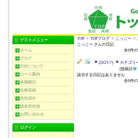
TOP
>
TOPブログ
>
こっこー
>
ゲストメニュー
こっこー
さんの日記
ホーム
全
0
件の
ブログ
[2025-7]
カテゴリー
TOPについて
[投稿日
コース案内
該当する日記はありません
全
0
件の
来期曜日
合格実績
先生紹介
校舎所在地
お問い合わせ
ログイン