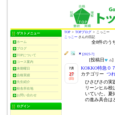
TOP
>
TOPブログ
> こっこー
ゲストメニュー
こっこー
さんの日記
全
8
件のう
ホーム
ブログ
[2025-7]
TOPについて
[投稿日
コース案内
KOKKO特急０
7月
来期曜日
27
カテゴリー
つ
合格実績
(日)
ひさびさの実
先生紹介
リーンヒル校
校舎所在地
いていた。夏
お問い合わせ
の進み具合はど.
ログイン