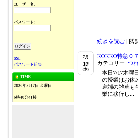
ユーザー名:
パスワード:
続きを読む
| 閲覧
KOKKO特急０
7月
SSL
カテゴリー
つ
17
パスワード紛失
(木)
本日7/17木
TIME
の授業はお休
2026年8月7日 金曜日
道端の雑草も
業に移行し...
6時40分41秒