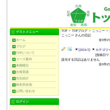
TOP
>
TOPブログ
>
こっこー
>
ゲストメニュー
こっこー
さんの日記
ホーム
全
0
件の
ブログ
[2024-5]
カテゴリー
TOPについて
[投稿日
コース案内
該当する日記はありません
全
0
件の
来期曜日
合格実績
先生紹介
校舎所在地
お問い合わせ
ログイン