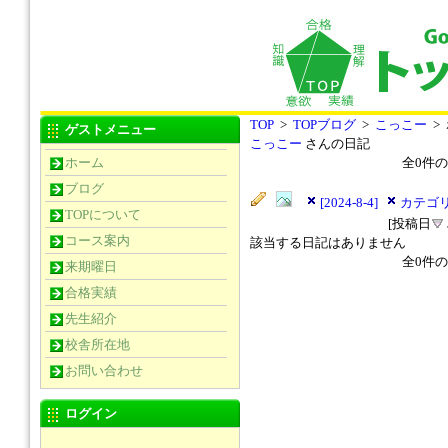
TOP
>
TOPブログ
>
こっこー
>
ゲストメニュー
こっこー
さんの日記
ホーム
全
0
件の
ブログ
[2024-8-4]
カテゴリ
TOPについて
[投稿日
コース案内
該当する日記はありません
全
0
件の
来期曜日
合格実績
先生紹介
校舎所在地
お問い合わせ
ログイン