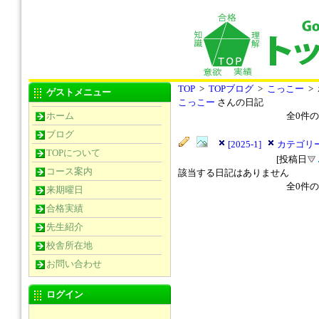
TOP
>
TOPブログ
>
こっこー
>
ゲストメニュー
こっこー
さんの日記
ホーム
全
0
件の
ブログ
[2025-1]
カテゴリー
TOPについて
[投稿日
コース案内
該当する日記はありません
全
0
件の
来期曜日
合格実績
先生紹介
校舎所在地
お問い合わせ
ログイン