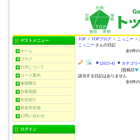
TOP
>
TOPブログ
>
こっこー
>
ゲストメニュー
こっこー
さんの日記
ホーム
全
0
件の
ブログ
[2025-4]
カテゴリー
TOPについて
[投稿日
コース案内
該当する日記はありません
全
0
件の
来期曜日
合格実績
先生紹介
校舎所在地
お問い合わせ
ログイン