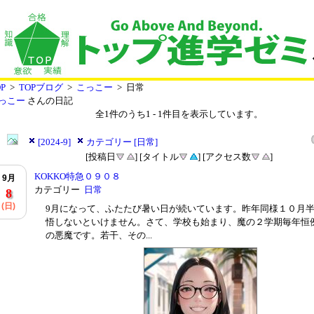
P
>
TOPブログ
>
こっこー
> 日常
っこー
さんの日記
全
1
件のうち
1
-
1
件目を表示しています。
[2024-9]
カテゴリー [日常]
[投稿日
] [タイトル
] [アクセス数
]
KOKKO特急０９０８
9月
カテゴリー
日常
8
(日)
9月になって、ふたたび暑い日が続いています。昨年同様１０月
悟しないといけません。さて、学校も始まり、魔の２学期毎年恒
の悪魔です。若干、その...