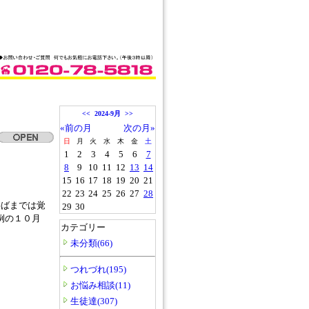
<<
2024-9月
>>
«前の月
次の月»
日
月
火
水
木
金
土
1
2
3
4
5
6
7
8
9
10
11
12
13
14
15
16
17
18
19
20
21
22
23
24
25
26
27
28
半ばまでは覚
29
30
例の１０月
カテゴリー
未分類(66)
つれづれ(195)
お悩み相談(11)
生徒達(307)