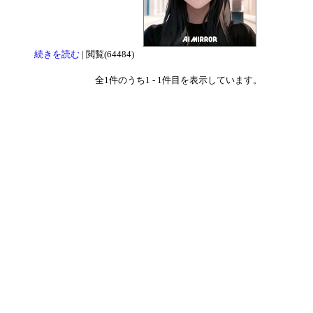
続きを読む
| 閲覧(64484)
全
1
件のうち
1
-
1
件目を表示しています。