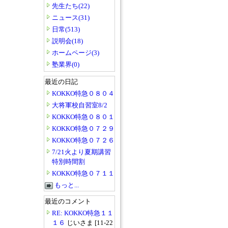
先生たち(22)
ニュース(31)
日常(513)
説明会(18)
ホームページ(3)
塾業界(0)
最近の日記
KOKKO特急０８０４
大将軍校自習室8/2
KOKKO特急０８０１
KOKKO特急０７２９
KOKKO特急０７２６
7/21火より夏期講習
特別時間割
KOKKO特急０７１１
もっと...
最近のコメント
RE: KOKKO特急１１
１６
じいさま [11-22