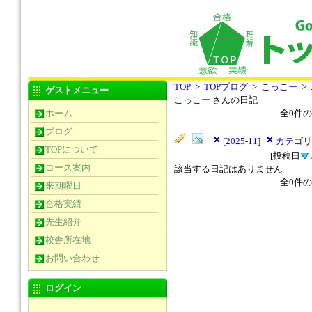
TOP
>
TOPブログ
>
こっこー
>
ゲストメニュー
こっこー
さんの日記
ホーム
全
0
件の
ブログ
[2025-11]
カテゴリ
TOPについて
[投稿日
コース案内
該当する日記はありません
全
0
件の
来期曜日
合格実績
先生紹介
校舎所在地
お問い合わせ
ログイン