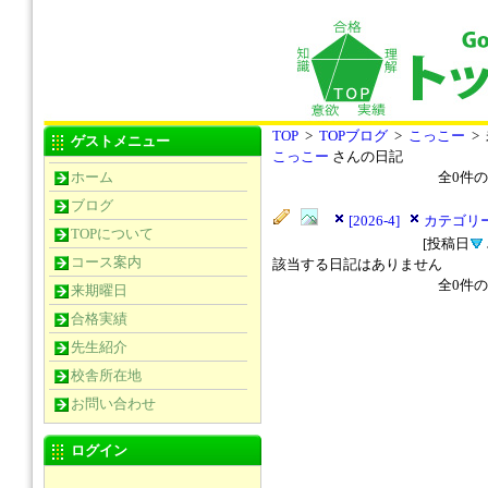
TOP
>
TOPブログ
>
こっこー
>
ゲストメニュー
こっこー
さんの日記
ホーム
全
0
件の
ブログ
[2026-4]
カテゴリー
TOPについて
[投稿日
コース案内
該当する日記はありません
全
0
件の
来期曜日
合格実績
先生紹介
校舎所在地
お問い合わせ
ログイン