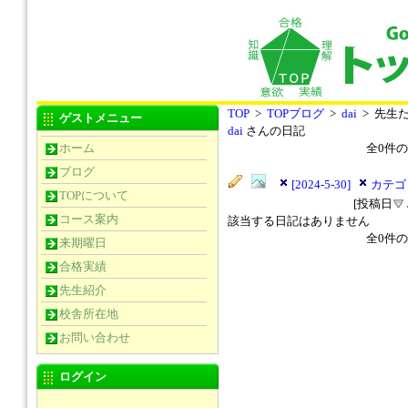
TOP
>
TOPブログ
>
dai
> 先生
ゲストメニュー
dai
さんの日記
ホーム
全
0
件の
ブログ
[2024-5-30]
カテゴ
TOPについて
[投稿日
コース案内
該当する日記はありません
全
0
件の
来期曜日
合格実績
先生紹介
校舎所在地
お問い合わせ
ログイン