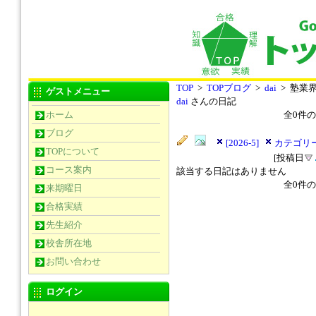
TOP
>
TOPブログ
>
dai
> 塾業
ゲストメニュー
dai
さんの日記
ホーム
全
0
件の
ブログ
[2026-5]
カテゴリー
TOPについて
[投稿日
コース案内
該当する日記はありません
全
0
件の
来期曜日
合格実績
先生紹介
校舎所在地
お問い合わせ
ログイン