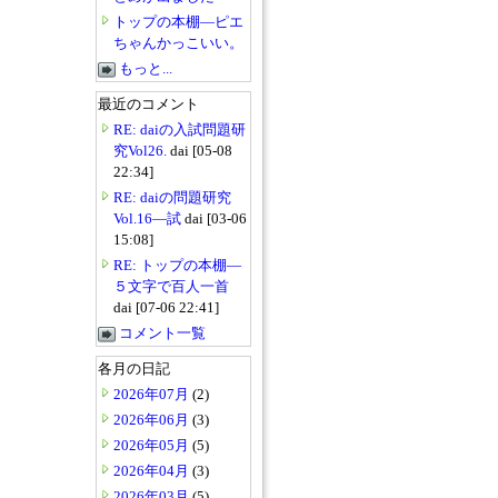
トップの本棚―ピエ
ちゃんかっこいい。
もっと...
最近のコメント
RE: daiの入試問題研
究Vol26.
dai [05-08
22:34]
RE: daiの問題研究
Vol.16―試
dai [03-06
15:08]
RE: トップの本棚―
５文字で百人一首
dai [07-06 22:41]
コメント一覧
各月の日記
2026年07月
(2)
2026年06月
(3)
2026年05月
(5)
2026年04月
(3)
2026年03月
(5)