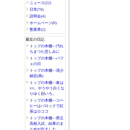
ニュース(22)
日常(70)
説明会(4)
ホームページ(0)
塾業界(2)
最近の日記
トップの本棚―汚れ
ちまつた悲しみに
トップの本棚―パフ
ェの日
トップの本棚―清少
納言(再)
トップの本棚―春は
○○。やうやう白くな
りゆく顔いろ。
トップの本棚―コー
ヒーはバロックで紅
茶はロココ
トップの本棚―県立
高校入試、結果のま
とめが出ました