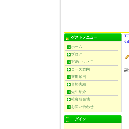
TO
ゲストメニュー
da
ホーム
ブログ
TOPについて
コース案内
該
来期曜日
合格実績
先生紹介
校舎所在地
お問い合わせ
ログイン