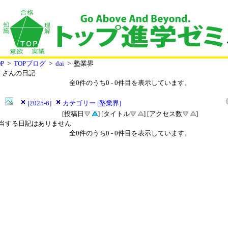
P
>
TOPブログ
>
dai
> 塾業界
i
さんの日記
全
0
件のうち
0
-
0
件目を表示しています。
[2025-6]
カテゴリー [塾業界]
[投稿日
] [タイトル
] [アクセス数
]
当する日記はありません
全
0
件のうち
0
-
0
件目を表示しています。