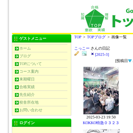
TOP
>
TOPブログ
> 画像一覧
ゲストメニュー
ホーム
こっこー
さんの日記
[2025-3]
ブログ
[投稿日
TOPについて
コース案内
来期曜日
合格実績
先生紹介
校舎所在地
お問い合わせ
2025-03-23 19:50
ログイン
KOKKO特急０３２３