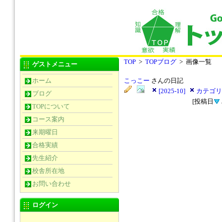
TOP
>
TOPブログ
> 画像一覧
ゲストメニュー
ホーム
こっこー
さんの日記
[2025-10]
カテゴリー
ブログ
[投稿日
TOPについて
コース案内
来期曜日
合格実績
先生紹介
校舎所在地
お問い合わせ
ログイン