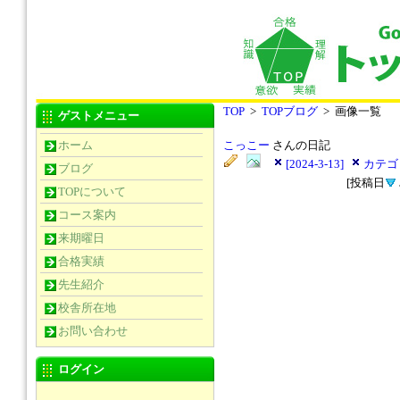
TOP
>
TOPブログ
> 画像一覧
ゲストメニュー
ホーム
こっこー
さんの日記
[2024-3-13]
カテゴリ
ブログ
[投稿日
TOPについて
コース案内
来期曜日
合格実績
先生紹介
校舎所在地
お問い合わせ
ログイン