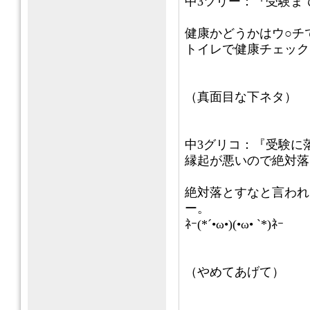
中3ツリー：『受験ま
健康かどうかはウ○チ
トイレで健康チェック
（真面目な下ネタ）
中3グリコ：『受験に
縁起が悪いので絶対落
絶対落とすなと言われ
ー。
ﾈｰ(*´•ω•)(•ω• `*)ﾈｰ
（やめてあげて）