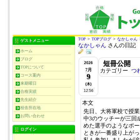
TOP
>
TOPブログ
>
なかしゃん
ゲストメニュー
なかしゃん
さんの日記
ホーム
ブログ
短冊公開
2026
TOPについて
7月
カテゴリー
つ
9
コース案内
来期曜日
(木)
12:56
合格実績
先生紹介
本文
校舎所在地
先日、大将軍校で授業
お問い合わせ
中3のウッチーが三回
めた選手のようなポー
ログイン
ときが一番盛り上がっ