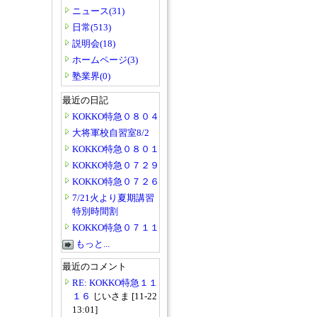
ニュース(31)
日常(513)
説明会(18)
ホームページ(3)
塾業界(0)
最近の日記
KOKKO特急０８０４
大将軍校自習室8/2
KOKKO特急０８０１
KOKKO特急０７２９
KOKKO特急０７２６
7/21火より夏期講習
特別時間割
KOKKO特急０７１１
もっと...
最近のコメント
RE: KOKKO特急１１
１６
じいさま [11-22
13:01]