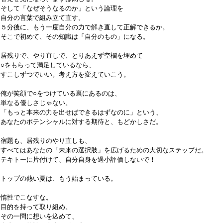
そして「なぜそうなるのか」という論理を
自分の言葉で組み立て直す。
５分後に、もう一度自分の力で解き直して正解できるか。
そこで初めて、その知識は「自分のもの」になる。
居残りで、やり直しで、とりあえず空欄を埋めて
○をもらって満足しているなら、
すこしずつでいい。考え方を変えていこう。
俺が笑顔で○をつけている裏にあるのは、
単なる優しさじゃない。
「もっと本来の力を出せばできるはずなのに」という、
あなたのポテンシャルに対する期待と、もどかしさだ。
宿題も、居残りのやり直しも、
すべてはあなたの「未来の選択肢」を広げるための大切なステップだ。
テキトーに片付けて、自分自身を過小評価しないで！
トップの熱い夏は、もう始まっている。
惰性でこなすな。
目的を持って取り組め。
その一問に想いを込めて、