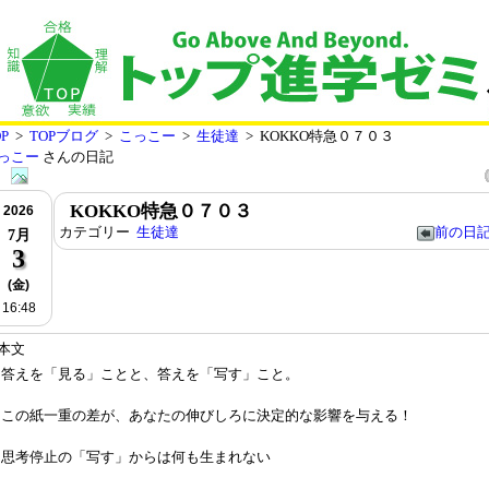
P
>
TOPブログ
>
こっこー
>
生徒達
> KOKKO特急０７０３
っこー
さんの日記
KOKKO特急０７０３
2026
カテゴリー
生徒達
前の日
7月
3
(金)
16:48
本文
答えを「見る」ことと、答えを「写す」こと。
この紙一重の差が、あなたの伸びしろに決定的な影響を与える！
思考停止の「写す」からは何も生まれない