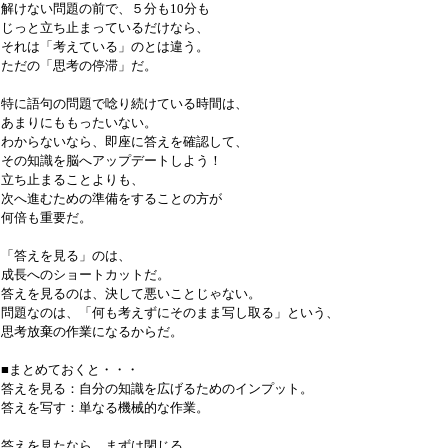
解けない問題の前で、５分も10分も
じっと立ち止まっているだけなら、
それは「考えている」のとは違う。
ただの「思考の停滞」だ。
特に語句の問題で唸り続けている時間は、
あまりにももったいない。
わからないなら、即座に答えを確認して、
その知識を脳へアップデートしよう！
立ち止まることよりも、
次へ進むための準備をすることの方が
何倍も重要だ。
「答えを見る」のは、
成長へのショートカットだ。
答えを見るのは、決して悪いことじゃない。
問題なのは、「何も考えずにそのまま写し取る」という、
思考放棄の作業になるからだ。
■まとめておくと・・・
答えを見る：自分の知識を広げるためのインプット。
答えを写す：単なる機械的な作業。
答えを見たなら、まずは閉じる。