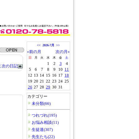
<<
2026-7月
>>
«前の月
次の月»
日
月
火
水
木
金
土
1
2
3
4
記
次の日記
5
6
7
8
9
10
11
12
13
14
15
16
17
18
19
20
21
22
23
24
25
26
27
28
29
30
31
カテゴリー
未分類(66)
つれづれ(195)
お悩み相談(11)
生徒達(307)
先生たち(22)