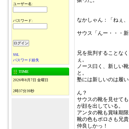
振った。
ユーザー名:
なかしゃん：「ねぇ、
パスワード:
サウス「んー・・・新
兄を批判することなく
SSL
ぇ。
パスワード紛失
ノース曰く、新しい靴
TIME
と。
塾には新しいのは履い
2026年8月7日 金曜日
2時37分39秒
ん？
サウスの靴を見せても
が顔を出している。
アンタの靴も賞味期限
靴の色もボロさも兄貴
仲良しかっ！