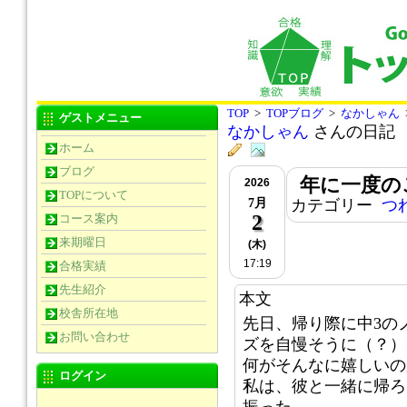
TOP
>
TOPブログ
>
なかしゃん
ゲストメニュー
なかしゃん
さんの日記
ホーム
ブログ
年に一度の
2026
TOPについて
7月
カテゴリー
つ
2
コース案内
来期曜日
(木)
17:19
合格実績
先生紹介
本文
校舎所在地
先日、帰り際に中3の
お問い合わせ
ズを自慢そうに（？）
何がそんなに嬉しいの
ログイン
私は、彼と一緒に帰ろ