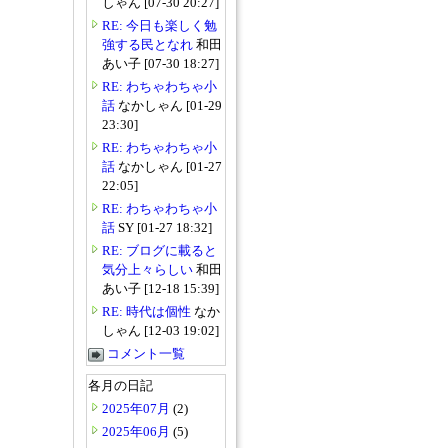
しゃん [07-30 20:27]
RE: 今日も楽しく勉
強する民となれ
和田
あい子 [07-30 18:27]
RE: わちゃわちゃ小
話
なかしゃん [01-29
23:30]
RE: わちゃわちゃ小
話
なかしゃん [01-27
22:05]
RE: わちゃわちゃ小
話
SY [01-27 18:32]
RE: ブログに載ると
気分上々らしい
和田
あい子 [12-18 15:39]
RE: 時代は個性
なか
しゃん [12-03 19:02]
コメント一覧
各月の日記
2025年07月
(2)
2025年06月
(5)