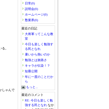
日常(0)
説明会(0)
ホームページ(0)
塾業界(0)
最近の日記
大将軍ってこんな教
室
今日も楽しく勉強す
いる。
る民となれ
暑いから熱いのか
勉強とは旅路さ
キャラが伝染！？
短冊公開
年に一度のことだか
ら
もっと...
かしゃんで
最近のコメント
RE: 今日も楽しく勉
強する民となれ
なか