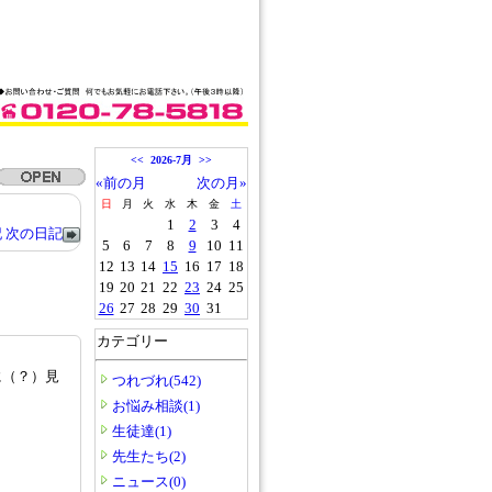
<<
2026-7月
>>
«前の月
次の月»
日
月
火
水
木
金
土
1
2
3
4
記
次の日記
5
6
7
8
9
10
11
12
13
14
15
16
17
18
19
20
21
22
23
24
25
26
27
28
29
30
31
カテゴリー
に（？）見
つれづれ(542)
お悩み相談(1)
生徒達(1)
先生たち(2)
ニュース(0)