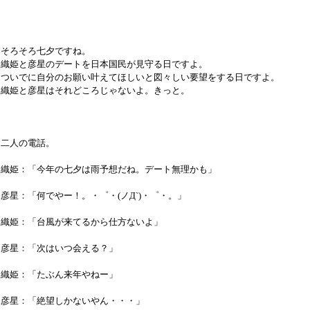
そろそろ七夕ですね。
織姫と彦星のデートを日本国民が見守る日ですよ。
ついでに自分のお願い叶えてほしいと図々しい要望をする日ですよ。
織姫と彦星はそれどころじゃないよ。きっと。
二人の電話。
織姫：「今年の七夕は雨予想だね。デート無理かも」
彦星：「何でやー！。・゜・(ノД`)・゜・。」
織姫：「台風が来てるから仕方ないよ」
彦星：「次はいつ会える？」
織姫：「たぶん来年やねー」
彦星：「絶望しかないやん・・・」