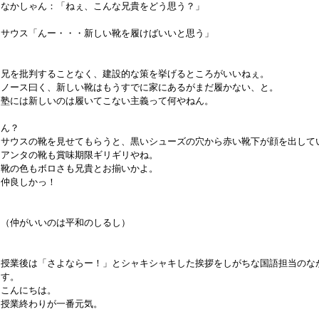
なかしゃん：「ねぇ、こんな兄貴をどう思う？」
サウス「んー・・・新しい靴を履けばいいと思う」
兄を批判することなく、建設的な策を挙げるところがいいねぇ。
ノース曰く、新しい靴はもうすでに家にあるがまだ履かない、と。
塾には新しいのは履いてこない主義って何やねん。
ん？
サウスの靴を見せてもらうと、黒いシューズの穴から赤い靴下が顔を出して
アンタの靴も賞味期限ギリギリやね。
靴の色もボロさも兄貴とお揃いかよ。
仲良しかっ！
（仲がいいのは平和のしるし）
授業後は「さよならー！」とシャキシャキした挨拶をしがちな国語担当のな
す。
こんにちは。
授業終わりが一番元気。