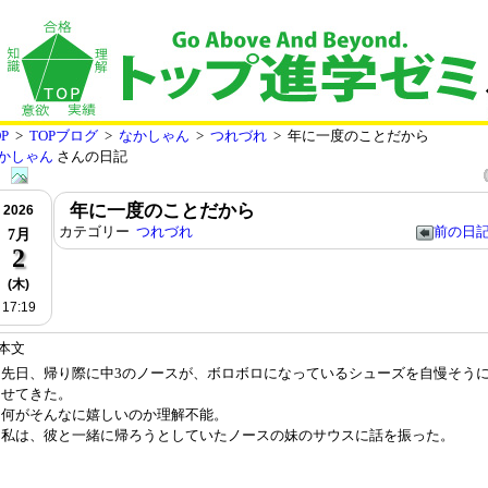
P
>
TOPブログ
>
なかしゃん
>
つれづれ
> 年に一度のことだから
かしゃん
さんの日記
年に一度のことだから
2026
カテゴリー
つれづれ
前の日
7月
2
(木)
17:19
本文
先日、帰り際に中3のノースが、ボロボロになっているシューズを自慢そう
せてきた。
何がそんなに嬉しいのか理解不能。
私は、彼と一緒に帰ろうとしていたノースの妹のサウスに話を振った。