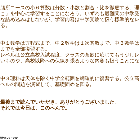
膳所コースの小６算数は分数・小数と割合・比を徹底する。
こ」を中心に学習することになろう。いずれも最難関の中学
な詰め込みはしないが、学習内容は中学受験で扱う標準的な
る。
中１数学は方程式まで、中２数学は１次関数まで、中３数学
までを全部復習する。
レベルは公立高校入試程度、クラスの意欲に応じてもう少し
いものや、高校以降への伏線を張るような内容も扱うことに
中３理科は天体を除く中学全範囲を網羅的に復習する。公立
ベルの問題を演習して、基礎固めを図る。
最後まで読んでいただき、ありがとうございました。
それでは今日は、このへんで。
閲覧(3289)