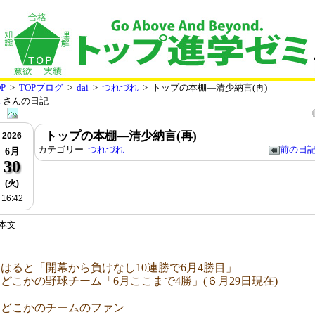
P
>
TOPブログ
>
dai
>
つれづれ
> トップの本棚―清少納言(再)
i
さんの日記
トップの本棚―清少納言(再)
2026
カテゴリー
つれづれ
前の日
6月
30
(火)
16:42
本文
はると「開幕から負けなし10連勝で6月4勝目」
どこかの野球チーム「6月ここまで4勝」(６月29日現在)
どこかのチームのファン