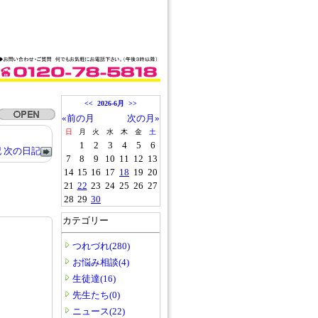
<<
2026-6月
>>
«前の月
次の月»
日
月
火
水
木
金
土
1
2
3
4
5
6
記
次の日記
7
8
9
10
11
12
13
14
15
16
17
18
19
20
21
22
23
24
25
26
27
28
29
30
カテゴリー
つれづれ(280)
お悩み相談(4)
生徒達(16)
先生たち(0)
ニュース(22)