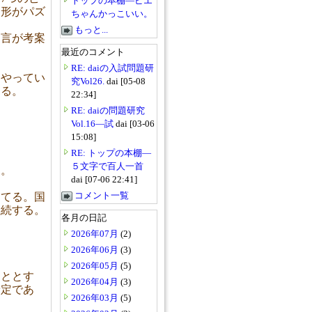
トップの本棚―ピエ
台形がパズ
ちゃんかっこいい。
もっと...
納言が考案
最近のコメント
RE: daiの入試問題研
きやってい
究Vol26.
dai [05-08
める。
22:34]
RE: daiの問題研究
Vol.16―試
dai [03-06
15:08]
RE: トップの本棚―
５文字で百人一首
う。
dai [07-06 22:41]
コメント一覧
あてる。国
継続する。
各月の日記
2026年07月
(2)
2026年06月
(3)
2026年05月
(5)
こととす
2026年04月
(3)
予定であ
2026年03月
(5)