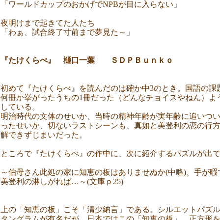
「ワールドカップのおかげでNPBが目に入らない」
夜明けまで起きてた人たち
「わぁ、試合終了寸前まで夢見た～」
『たけくらべ』 樋口一葉 ＳＤＰＢｕｎｋｏ
初めて『たけくらべ』を読んだのは確か中3のとき。国語の課
何冊か挙がったうちの1冊だった（どんなチョイスやねん）よ
している。
明治時代の文体のせいか、当時の精神年齢が実年齢に追いつ
ったせいか、切ないラストシーンも、真如と美登利の恋の行
解できずじまいだった。
ところで『たけくらべ』の作中に、次に紹介するパズルが出
～伯母さん此処の家に知恵の板はありませぬか(中略)、手が暇
美登利の淋しがれば…～(文庫ｐ25)
上の「知恵の板」こそ「清少納言」である。シルエットパズ
タングラムが有名だが、日本ではこの「知恵の板」。正方形を