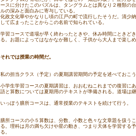
ースに分けたこのパズルは、タングラムとは異なり２種類の
ルの深みと面白みに寄与している。
化政文化華やかなりし頃の江戸の町で流行したそうだ。清少
して広まったことからこの名前で知られている。
学習コースで道場が早く終わったときや、休み時間にときど
る。お題によってはなかなか難しく、子供から大人まで楽し
それでは授業の時間だ。
私の担当クラス（予定）の夏期講習期間の予定を述べておこ
小学生学習コースの夏期講習は、おおむねこれまでの復習に
語と算数については夏期用のテキストが準備される。道場は
いっぽう膳所コースは、通常授業のテキストを続けて行う。
膳所コースの小５算数は、分数、小数と色々な文章題を扱う
る。理科は月の満ち欠けや星の動き、つまり天体を学習する
る。