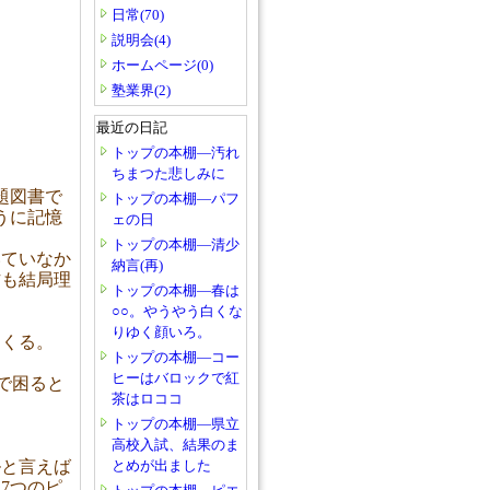
日常(70)
説明会(4)
ホームページ(0)
塾業界(2)
最近の日記
トップの本棚―汚れ
ちまつた悲しみに
題図書で
トップの本棚―パフ
うに記憶
ェの日
トップの本棚―清少
いていなか
納言(再)
方も結局理
トップの本棚―春は
○○。やうやう白くな
りゆく顔いろ。
てくる。
トップの本棚―コー
ヒーはバロックで紅
で困ると
茶はロココ
トップの本棚―県立
高校入試、結果のま
ルと言えば
とめが出ました
7つのピ