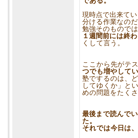
である。
現時点で出来て
分ける作業なのだ
勉強そのもので
１週間前には終わ
くして言う。
ここから先がテ
つでも増やして
塾でするのは、
してゆくか」と
めの問題をたく
最後まで読んで
た。
それでは今日は