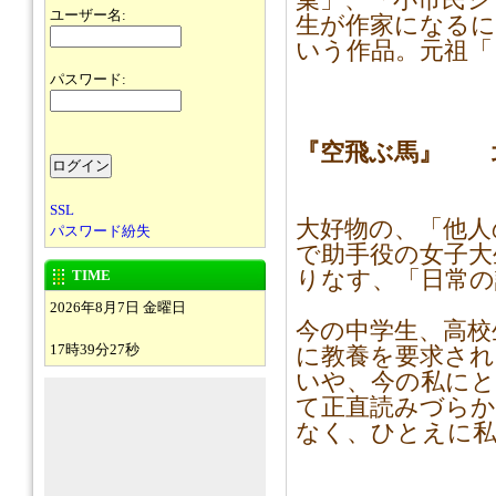
菓」、「小市民シ
ユーザー名:
生が作家になる
いう作品。元祖「
パスワード:
『空飛ぶ馬』 
SSL
大好物の、「他人
パスワード紛失
で助手役の女子大
TIME
りなす、「日常の
2026年8月7日 金曜日
今の中学生、高校
17時39分27秒
に教養を要求さ
いや、今の私に
て正直読みづら
なく、ひとえに