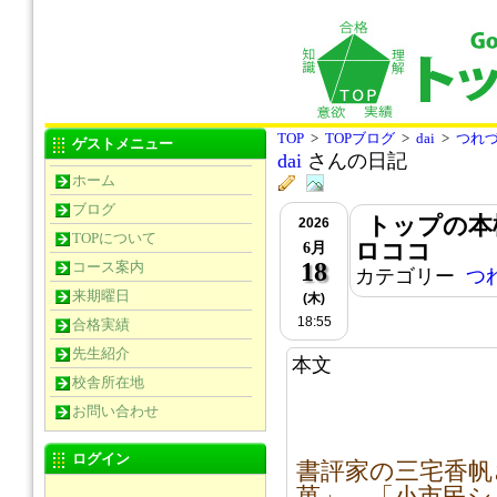
TOP
>
TOPブログ
>
dai
>
つれ
ゲストメニュー
dai
さんの日記
ホーム
ブログ
トップの本
2026
TOPについて
ロココ
6月
18
コース案内
カテゴリー
つ
来期曜日
(木)
18:55
合格実績
先生紹介
本文
校舎所在地
お問い合わせ
ログイン
書評家の三宅香帆