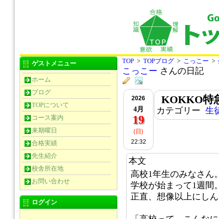
TOP
>
TOPブログ
>
こっこー
>
ゲストメニュー
こっこー
さんの日記
ホーム
ブログ
KOKKO
2026
TOPについて
4月
カテゴリー
生
19
コース案内
来期曜日
(日)
22:32
合格実績
先生紹介
本文
校舎所在地
高校1年生のみなさん
お問い合わせ
学校が始まって1週間
正直、想像以上にしん
ログイン