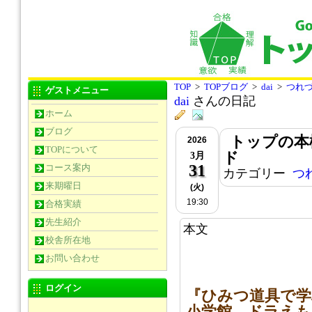
TOP
>
TOPブログ
>
dai
>
つれ
ゲストメニュー
dai
さんの日記
ホーム
ブログ
トップの本
2026
TOPについて
ド
3月
31
コース案内
カテゴリー
つ
来期曜日
(火)
19:30
合格実績
先生紹介
本文
校舎所在地
お問い合わせ
ログイン
『ひみつ道具で