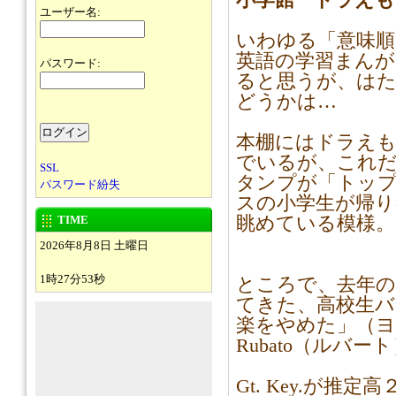
小学館 ドラえも
ユーザー名:
いわゆる「意味順
英語の学習まんが
パスワード:
ると思うが、は
どうかは…
本棚にはドラえも
でいるが、これ
SSL
タンプが「トッ
パスワード紛失
スの小学生が帰り
TIME
眺めている模様。
2026年8月8日 土曜日
1時27分53秒
ところで、去年の暮
てきた、高校生バ
楽をやめた」（ヨ
Rubato（ルバ
Gt. Key.が推