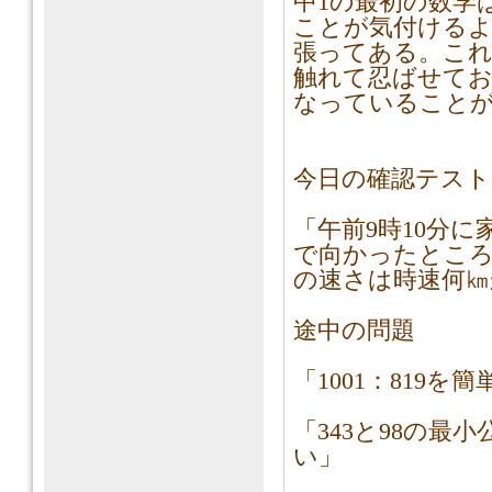
中1の最初の数学
ことが気付ける
張ってある。これ
触れて忍ばせて
なっていること
今日の確認テスト
「午前9時10分
で向かったところ
の速さは時速何㎞
途中の問題
「1001：819
「343と98の最
い」