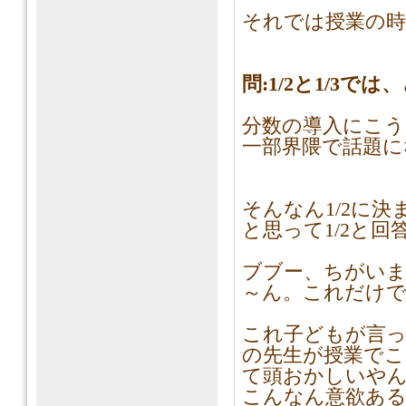
それでは授業の時
問:1/2と1/3で
分数の導入にこ
一部界隈で話題に
そんなん1/2に
と思って1/2と回
ブブー、ちがいま
～ん。これだけ
これ子どもが言
の先生が授業で
て頭おかしいや
こんなん意欲あ