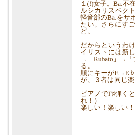
１(!)女子。Ba
ルシカリスペクト
軽音部のBa.を
たい。さらにす
ど。
だからというわ
イリストには新し
→「Rubato」
る。
順にキーがE→E
が、３者は同じ楽
ピアノでF♯弾く
れ！）
楽しい！楽しい！