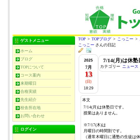
TOP
>
TOPブログ
>
こっこー
>
ゲストメニュー
こっこー
さんの日記
ホーム
ブログ
7/14(月)は休
2025
カテゴリー
ニュース
TOPについて
7月
13
コース案内
(日)
来期曜日
18:29
合格実績
先生紹介
本文
7/14(月)は休塾日です。
校舎所在地
授業はありません。
お問い合わせ
※7/17(木)は
ログイン
月曜日の時間割です。
（通常木曜日に通塾の生徒は